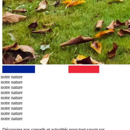
e
e
e
e
e
e
e
e
e
Découvrez nos conseils et actualités pour tout savoir sur